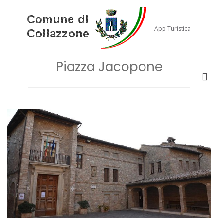
Salta
al
contenuto
App Turistica
Piazza Jacopone
Me
prin
per
la
vis
Mob