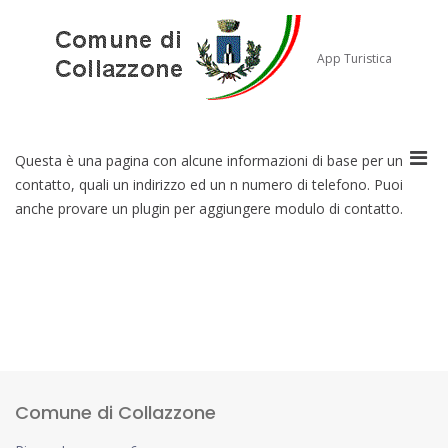
Salta
al
contenuto
App Turistica
Men
Questa è una pagina con alcune informazioni di base per un
prin
contatto, quali un indirizzo ed un n numero di telefono. Puoi
per
anche provare un plugin per aggiungere modulo di contatto.
la
visu
Mobi
Comune di Collazzone