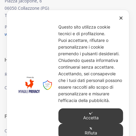
Piazza Jacopone, 6
06050 Collazzone (PG)
Tel. 075 8781700
✕
P. IVA e C.F. 00449760545
Questo sito utilizza cookie
tecnici e di profilazione.
www.comune.collazzone.pg.it
Puoi accettare, rifiutare o
personalizzare i cookie
premendo i pulsanti desiderati.
HotSpot Pubblico di Collazzone
Chiudendo questa informativa
continuerai senza accettare.
Accettando, sei consapevole
Regolamento e Termini d’uso HotSpot “CollazzoneWifi”
che i tuoi dati personali possono
essere raccolti allo scopo di
Credits
personalizzare e misurare
l'efficacia della pubblicità.
Privacy
Accetta
Cookie Policy
Rifiuta